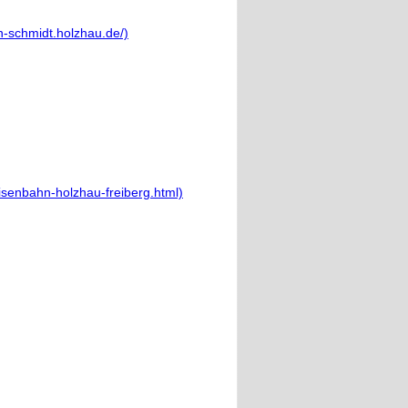
-schmidt.holzhau.de/)
isenbahn-holzhau-freiberg.html)