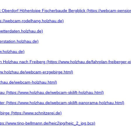
berdorf Höhenloipe Fischerbaude Bergblick (https://webcam-pension
://webcam-rodelhang.holzhau.de)
wetterdaten.holzhau.de)
erstation.holzhau.de)
w.holzhau.de)
 Holzhau nach Freiberg (https://www.holzhau.de/fahrplan-freiberger-e
www.holzhau.de/webcam-erzgebirge.html)
zhau.de/webcam-holzhau.html)
au (https://www.holzhau.de/webcam-skilift-holzhau.html)
ter (https://www.holzhau.de/webcam-skilift-panorama-holzhau.html)
irge (https://www.schnitzerei.de)
ps://www.tino-bellmann.de/heic2jpg/heic_2_jpg.bcs)