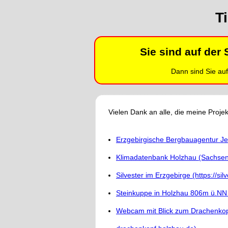
T
Sie sind auf der
Dann sind Sie auf
Vielen Dank an alle, die meine Projek
Erzgebirgische Bergbauagentur Je
Klimadatenbank Holzhau (Sachsen) 
Silvester im Erzgebirge (https://si
Steinkuppe in Holzhau 806m ü.NN (
Webcam mit Blick zum Drachenkopf