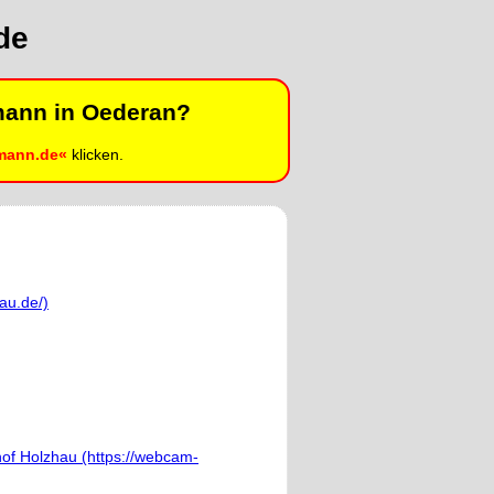
de
lmann in Oederan?
lmann.de«
klicken.
au.de/)
of Holzhau (https://webcam-