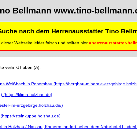
ino Bellmann www.tino-bellmann.
 Suche nach dem Herrenausstatter Tino Bel
 dieser Webseite leider falsch und sollten hier
»herrenausstatter-bel
te verlinkt haben (A):
ns Weißbach in Pobershau (https://bergbau-minerale-erzgebirge.holzh
(https://klima.holzhau.de)
lvester-im-erzgebirge.holzhau.de/)
https://steinkuppe.holzhau.de)
 in Holzhau / Nassau, Kamerastandort neben dem Naturhotel Lindenh